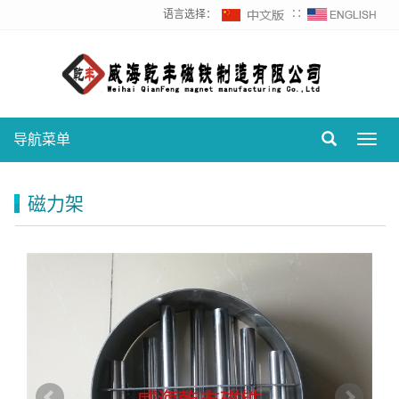
语言选择：
∷
导航菜单
Toggl
navig
磁力架