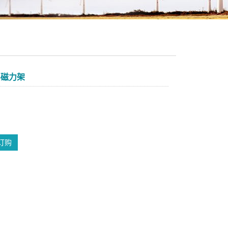
层磁力架
：
订购