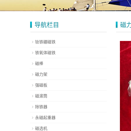
导航栏目
磁
钕铁硼磁铁
铁氧体磁铁
磁棒
磁力架
强磁板
磁滚筒
除铁器
永磁起重器
磁选机