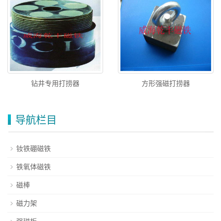
钻井专用打捞器
方形强磁打捞器
导航栏目
钕铁硼磁铁
铁氧体磁铁
磁棒
磁力架