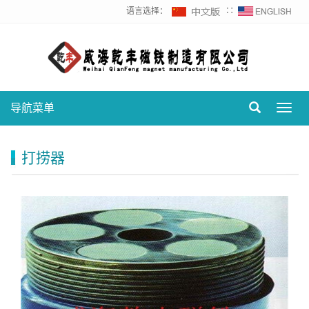
语言选择：
∷
导航菜单
Toggl
navig
打捞器